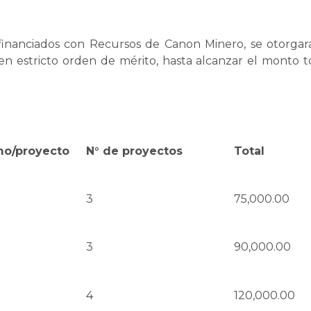
 financiados con Recursos de Canon Minero, se otorgará
en estricto orden de mérito, hasta alcanzar el monto to
o/proyecto
N° de proyectos
Total
3
75,000.00
3
90,000.00
4
120,000.00